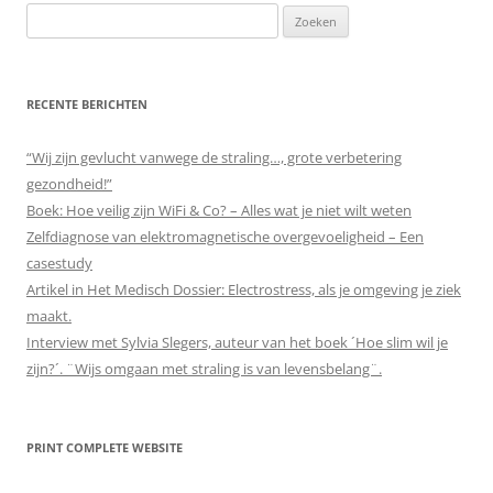
Zoeken
naar:
RECENTE BERICHTEN
“Wij zijn gevlucht vanwege de straling…, grote verbetering
gezondheid!”
Boek: Hoe veilig zijn WiFi & Co? – Alles wat je niet wilt weten
Zelfdiagnose van elektromagnetische overgevoeligheid – Een
casestudy
Artikel in Het Medisch Dossier: Electrostress, als je omgeving je ziek
maakt.
Interview met Sylvia Slegers, auteur van het boek ´Hoe slim wil je
zijn?´. ¨Wijs omgaan met straling is van levensbelang¨.
PRINT COMPLETE WEBSITE