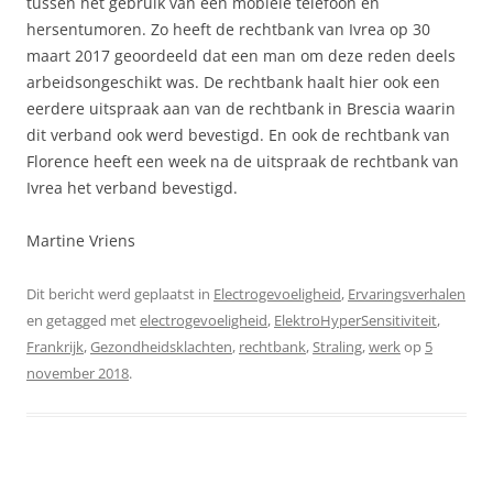
tussen het gebruik van een mobiele telefoon en
hersentumoren. Zo heeft de rechtbank van Ivrea op 30
maart 2017 geoordeeld dat een man om deze reden deels
arbeidsongeschikt was. De rechtbank haalt hier ook een
eerdere uitspraak aan van de rechtbank in Brescia waarin
dit verband ook werd bevestigd. En ook de rechtbank van
Florence heeft een week na de uitspraak de rechtbank van
Ivrea het verband bevestigd.
Martine Vriens
Dit bericht werd geplaatst in
Electrogevoeligheid
,
Ervaringsverhalen
en getagged met
electrogevoeligheid
,
ElektroHyperSensitiviteit
,
Frankrijk
,
Gezondheidsklachten
,
rechtbank
,
Straling
,
werk
op
5
november 2018
.