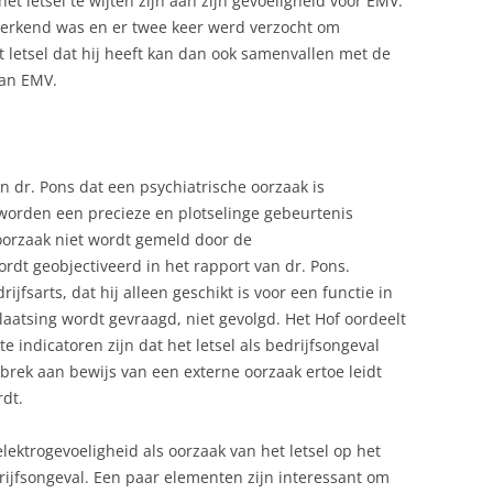
t letsel te wijten zijn aan zijn gevoeligheid voor EMV.
l erkend was en er twee keer werd verzocht om
t letsel dat hij heeft kan dan ook samenvallen met de
aan EMV.
n dr. Pons dat een psychiatrische oorzaak is
 worden een precieze en plotselinge gebeurtenis
oorzaak niet wordt gemeld door de
ordt geobjectiveerd in het rapport van dr. Pons.
jfsarts, dat hij alleen geschikt is voor een functie in
tsing wordt gevraagd, niet gevolgd. Het Hof oordeelt
e indicatoren zijn dat het letsel als bedrijfsongeval
rek aan bewijs van een externe oorzaak ertoe leidt
rdt.
lektrogevoeligheid als oorzaak van het letsel op het
rijfsongeval. Een paar elementen zijn interessant om