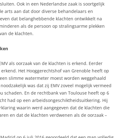
sluiten. Ook in een Nederlandse zaak is soortgelijk
e arts aan dat door diverse behandelaars en
even dat belanghebbende klachten ontwikkelt na
rminderen als de persoon op stralingsarme plekken
 van de klachten.
nken
 EMV als oorzaak van de klachten is erkend. Eerder
erkend. Het Hooggerechtshof van Grenoble heeft op
 een slimme watermeter moest worden weggehaald
oodzakelijk was dat zij EMV zoveel mogelijk vermeed
u schaden. En de rechtbank van Toulouse heeft op 6
cht had op een arbeidsongeschiktheidsuitkering. Hij
erklaring waarin werd aangegeven dat de klachten die
ren en dat de klachten verdwenen als de oorzaak –
 Madrid op 6 juli 2016 geoordeeld dat een man volledig