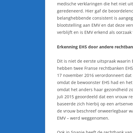
medische verklaringen die het niet uit
geredeneerd. Hier gaf de beoordelend
belanghebbende consistent is aangeg
blootstelling aan EMV en dat deze ve
verblijft en is EMV erkend als oorzaak
Erkenning EHS door andere rechtba
Dit is niet de eerste uitspraak waarin
hebben twee Franse rechtbanken EHS 
17 november 2016 verordonneert dat
omdat de bewoonster EHS had en het n
omdat het anders haar gezondheid zo
juli 2015 geoordeeld dat een vrouw re
baseerde zich hierbij op een artsenv
de vrouw beschreef onweerlegbaar wa
EMV – werd weggenomen.
Ook in Spanje heeft de rechtbank van