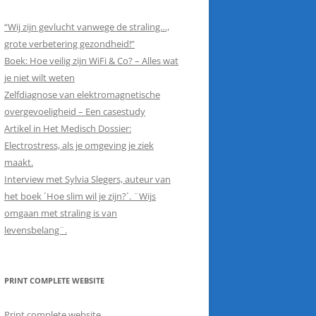
“Wij zijn gevlucht vanwege de straling…,
grote verbetering gezondheid!”
Boek: Hoe veilig zijn WiFi & Co? – Alles wat
je niet wilt weten
Zelfdiagnose van elektromagnetische
overgevoeligheid – Een casestudy
Artikel in Het Medisch Dossier:
Electrostress, als je omgeving je ziek
maakt.
Interview met Sylvia Slegers, auteur van
het boek ´Hoe slim wil je zijn?´. ¨Wijs
omgaan met straling is van
levensbelang¨.
PRINT COMPLETE WEBSITE
Print complete website