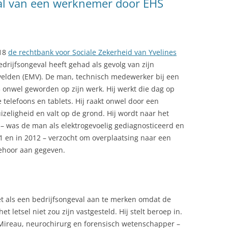
al van een werknemer door EHS
018
de rechtbank voor Sociale Zekerheid van Yvelines
rijfsongeval heeft gehad als gevolg van zijn
 velden (EMV). De man, technisch medewerker bij een
 onwel geworden op zijn werk. Hij werkt die dag op
 telefoons en tablets. Hij raakt onwel door een
izeligheid en valt op de grond. Hij wordt naar het
 – was de man als elektrogevoelig gediagnosticeerd en
1 en in 2012 – verzocht om overplaatsing naar een
ehoor aan gegeven.
et als een bedrijfsongeval aan te merken omdat de
t letsel niet zou zijn vastgesteld. Hij stelt beroep in.
. Mireau, neurochirurg en forensisch wetenschapper –