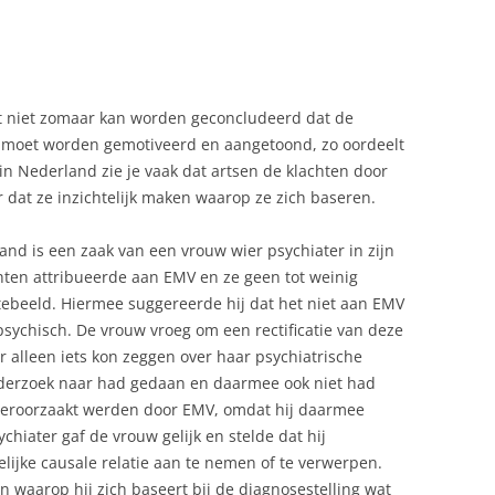
dat niet zomaar kan worden geconcludeerd dat de
it moet worden gemotiveerd en aangetoond, zo oordeelt
 in Nederland zie je vaak dat artsen de klachten door
 dat ze inzichtelijk maken waarop ze zich baseren.
nd is een zaak van een vrouw wier psychiater in zijn
hten attribueerde aan EMV en ze geen tot weinig
tebeeld. Hiermee suggereerde hij dat het niet aan EMV
psychisch. De vrouw vroeg om een rectificatie van deze
r alleen iets kon zeggen over haar psychiatrische
nderzoek naar had gedaan en daarmee ook niet had
 veroorzaakt werden door EMV, omdat hij daarmee
chiater gaf de vrouw gelijk en stelde dat hij
ijke causale relatie aan te nemen of te verwerpen.
en waarop hij zich baseert bij de diagnosestelling wat