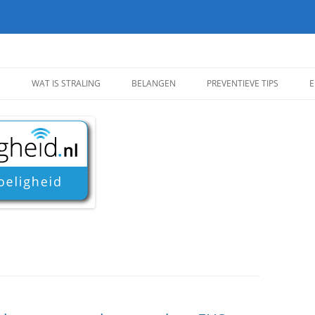
D
WAT IS STRALING
BELANGEN
PREVENTIEVE TIPS
E
WAT IS STRALING
BELANGEN ROND
PREVENTIEVE TIPS
ELEKTROMAGNETISCHE VELDEN
MENS EN ELEKTROMAGNETISCHE
ALGEMENE GEZONDHEIDST
VELDEN
INVLOED VAN RECLAME EN
AFSCHERMEN EN VERMIJDE
MARKETING
S
SOORTEN ELEKTROMAGNETISCHE
VELDEN
METEN EN RICHTWAARDEN
VUILE STROOM
G?