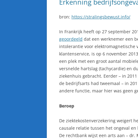
Erkenning bedrijfsongev
ERVARINGEN VAN
ELEKTROGEVOELIGE MENSEN
bron:
https://stralingsbewust.info/
In Frankrijk heeft op 27 september 2
geoordeeld
dat een werknemer een bed
intolerantie voor elektromagnetische
klantenservice, is op 6 november 2013
een plek met een groot aantal mobiele
versnelde hartslag (tachycardie) en du
ziekenhuis gebracht. Eerder – in 2011
de bedrijfsarts had tweemaal – in 201
andere functie, maar hier was geen g
Beroep
De ziektekostenverzekering weigert h
causale relatie tussen het ongeval en he
De rechtbank wijst een arts aan – dr