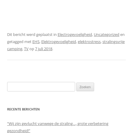
Dit bericht werd geplaatst in
Electrogevoeligheid
,
Uncategorized
en
getagged met
EHS
,
Elektrogevoeligheid
,
elektrostress
,
stralingsvrije
camping
,
TV
op
7 juli 2018
.
Zoeken
naar:
RECENTE BERICHTEN
“Wij zijn gevlucht vanwege de straling…, grote verbetering
gezondheid!”