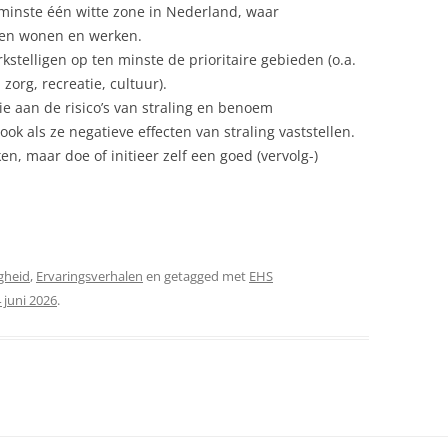
minste één witte zone in Nederland, waar
nnen wonen en werken.
kstelligen op ten minste de prioritaire gebieden (o.a.
zorg, recreatie, cultuur).
ie aan de risico’s van straling en benoem
k als ze negatieve effecten van straling vaststellen.
en, maar doe of initieer zelf een goed (vervolg-)
gheid
,
Ervaringsverhalen
en getagged met
EHS
 juni 2026
.