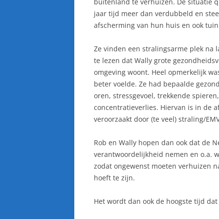
buitenland te verhuizen. De situatie 
jaar tijd meer dan verdubbeld en st
afscherming van hun huis en ook tuin 
Ze vinden een stralingsarme plek na la
te lezen dat Wally grote gezondheids­v
omgeving woont. Heel opmerkelijk was 
beter voelde. Ze had bepaalde gezondh
oren, stressgevoel, trekkende spieren
concentratieverlies. Hiervan is in de
veroorzaakt door (te veel) straling/EMV
Rob en Wally hopen dan ook dat de Ne
verantwoordelijkheid nemen en o.a. wi
zodat ongewenst moeten verhuizen naa
hoeft te zijn.
Het wordt dan ook de hoogste tijd da