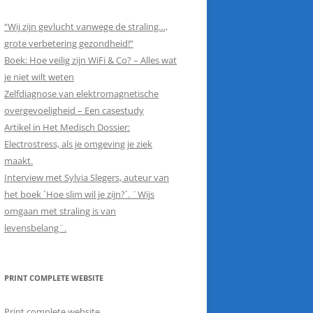
“Wij zijn gevlucht vanwege de straling…,
grote verbetering gezondheid!”
Boek: Hoe veilig zijn WiFi & Co? – Alles wat
je niet wilt weten
Zelfdiagnose van elektromagnetische
overgevoeligheid – Een casestudy
Artikel in Het Medisch Dossier:
Electrostress, als je omgeving je ziek
maakt.
Interview met Sylvia Slegers, auteur van
het boek ´Hoe slim wil je zijn?´. ¨Wijs
omgaan met straling is van
levensbelang¨.
PRINT COMPLETE WEBSITE
Print complete website