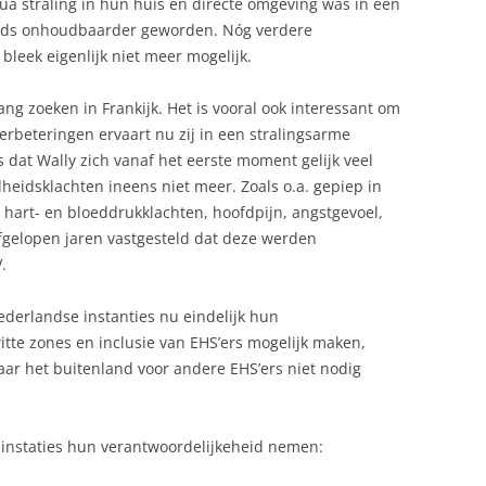
qua straling in hun huis en directe omgeving was in één
eeds onhoudbaarder geworden. Nóg verdere
bleek eigenlijk niet meer mogelijk.
ng zoeken in Frankijk. Het is vooral ook interessant om
erbeteringen ervaart nu zij in een stralingsarme
dat Wally zich vanaf het eerste moment gelijk veel
eidsklachten ineens niet meer. Zoals o.a. gepiep in
, hart- en bloeddrukklachten, hoofdpijn, angstgevoel,
 afgelopen jaren vastgesteld dat deze werden
.
derlandse instanties nu eindelijk hun
tte zones en inclusie van EHS’ers mogelijk maken,
r het buitenland voor andere EHS’ers niet nodig
t instaties hun verantwoordelijkeheid nemen: