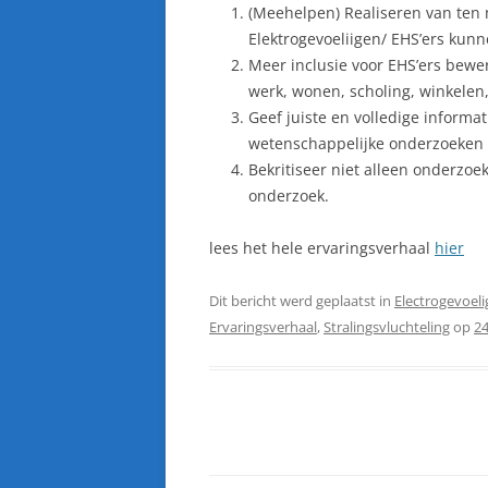
(Meehelpen) Realiseren van ten 
Elektrogevoeliigen/ EHS’ers ku
Meer inclusie voor EHS’ers bewer
werk, wonen, scholing, winkelen, 
Geef juiste en volledige informat
wetenschappelijke onderzoeken oo
Bekritiseer niet alleen onderzoek
onderzoek.
lees het hele ervaringsverhaal
hier
Dit bericht werd geplaatst in
Electrogevoeli
Ervaringsverhaal
,
Stralingsvluchteling
op
24