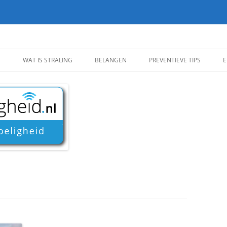
D
WAT IS STRALING
BELANGEN
PREVENTIEVE TIPS
E
WAT IS STRALING
BELANGEN ROND
PREVENTIEVE TIPS
ELEKTROMAGNETISCHE VELDEN
MENS EN ELEKTROMAGNETISCHE
ALGEMENE GEZONDHEIDST
VELDEN
INVLOED VAN RECLAME EN
AFSCHERMEN EN VERMIJDE
MARKETING
S
SOORTEN ELEKTROMAGNETISCHE
VELDEN
METEN EN RICHTWAARDEN
VUILE STROOM
G?