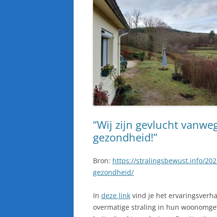
ERVARINGEN VAN
ELEKTROGEVOELIGE MENSEN
“Wij zijn gevlucht vanweg
gezondheid!”
Bron:
https://stralingsbewust.info/202
gezondheid/
In
deze link
vind je het ervaringsverha
overmatige straling in hun woonomge