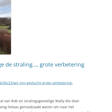
e de straling…, grote verbetering
6/06/23/wij-zijn-gevlucht-grote-verbetering-
al van Rob en stralingsgevoelige Wally die door
ving helaas genoodzaakt waren om naar het